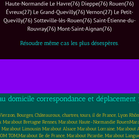
Haute-Normandie Le Havre(76) Dieppe(76) Rouen(76)
Évreux(27) Le Grand-Quevilly(76) Vernon(27) Le Petit-
Quevilly(76) Sotteville-lès-Rouen(76) Saint-Étienne-du-
Rouvray(76) Mont-Saint-Aignan(76)
Résoudre même cas les plus désespères.
 au domicile correspondance et déplacement p
erzon, Bourges, Châteauroux, chartres, tours, il de France, Lyon Rhôn
 Marabout Bretagne Rennes, Marabout Haute-Normandie RouenMarab
 Marabout Limousin Marabout Alsace Marabout Lorraine, Marabout
M TOM,Marabout Ile de France, Marabout Picardie, Marabout Langu