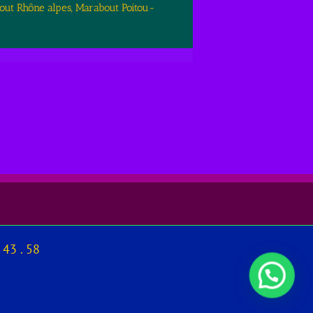
out Rhône alpes, Marabout Poitou-
 43 . 58