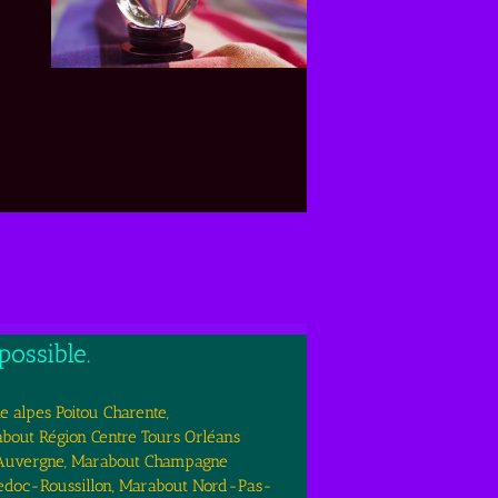
ossible.
e alpes Poitou Charente,
out Région Centre Tours Orléans
 Auvergne, Marabout Champagne
edoc-Roussillon, Marabout Nord-Pas-