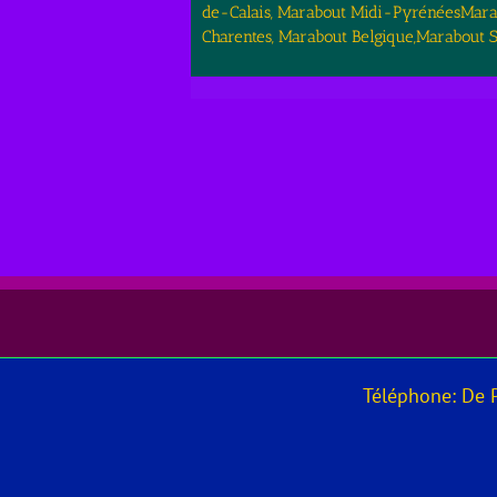
de-Calais, Marabout Midi-PyrénéesMarab
Charentes, Marabout Belgique,Marabout
Téléphone: De Pr