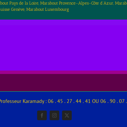
out Pays de la Loire, Marabout Provence-Alpes-Côte d’Azur, Marab
 Suisse Genève, Marabout Luxembourg
ofesseur Karamady : 06 . 45 . 27 . 44 . 41 OU 06 . 90 . 07 .
Facebook
Instagram
X