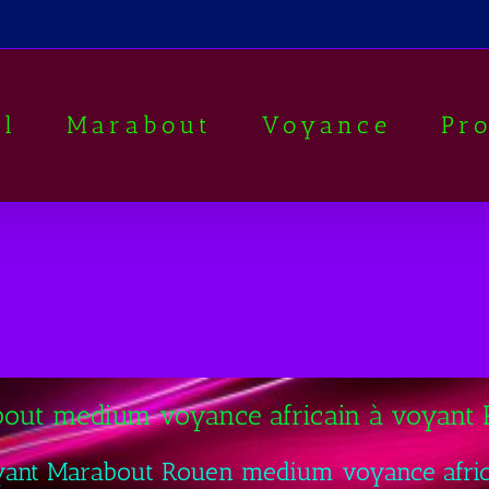
il
Marabout
Voyance
Pr
out medium voyance africain à voyant
yant Marabout Rouen medium voyance afric