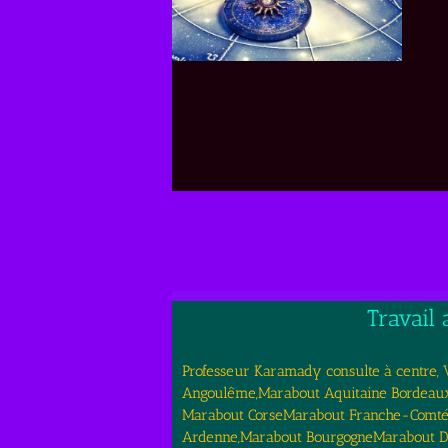
Travail
Professeur Karamady consulte à centre, Vi
Angoulême,Marabout Aquitaine Bordeaux
Marabout CorseMarabout Franche-Comté
Ardenne,Marabout BourgogneMarabout DO