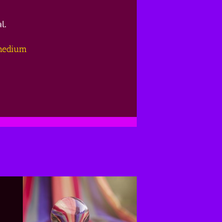
l.
 medium