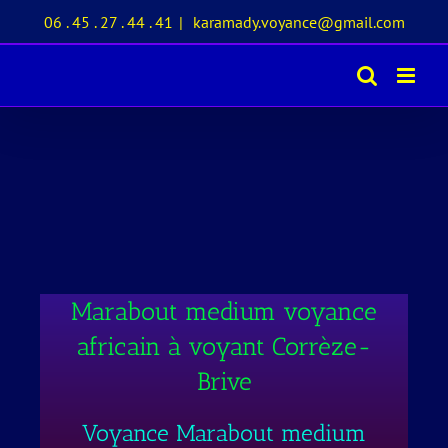
Passer
06 . 45 . 27 . 44 . 41
|
karamady.voyance@gmail.com
au
contenu
Marabout medium voyance
africain à voyant Corrèze-
Brive
Voyance Marabout medium