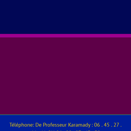
Téléphone: De Professeur Karamady : 06 . 45 . 27 .