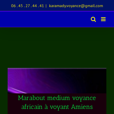
Passer
06 . 45 . 27 . 44 . 41
|
karamady.voyance@gmail.com
au
contenu
Marabout medium voyance
africain à voyant Amiens