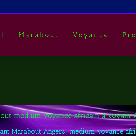
il
Marabout
Voyance
Pr
out medium voyance africain à voyant 
ant Marabout Angers medium voyance afri