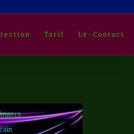
otection
Tarif
Le-Contact
Angers
cain