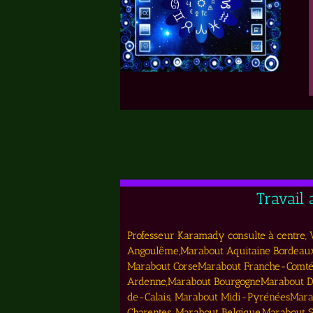
Travail
Professeur Karamady consulte à centre, Vi
Angoulême,Marabout Aquitaine Bordeaux
Marabout CorseMarabout Franche-Comté
Ardenne,Marabout BourgogneMarabout DO
de-Calais, Marabout Midi-PyrénéesMarab
Charentes, Marabout Belgique,Marabout