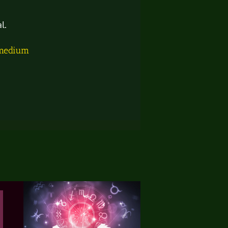
l.
 medium