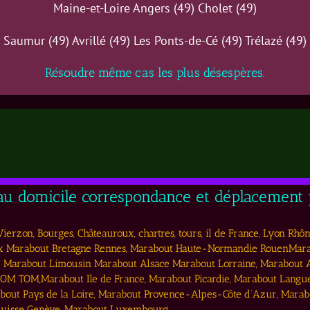
Maine-et-Loire Angers (49) Cholet (49)
Saumur (49) Avrillé (49) Les Ponts-de-Cé (49) Trélazé (49)
Résoudre même cas les plus désespères.
 au domicile correspondance et déplacement p
erzon, Bourges, Châteauroux, chartres, tours, il de France, Lyon Rhôn
 Marabout Bretagne Rennes, Marabout Haute-Normandie RouenMarab
 Marabout Limousin Marabout Alsace Marabout Lorraine, Marabout
M TOM,Marabout Ile de France, Marabout Picardie, Marabout Langu
out Pays de la Loire, Marabout Provence-Alpes-Côte d’Azur, Marab
 Suisse Genève, Marabout Luxembourg