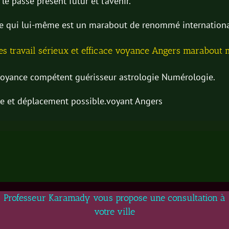
le passé présent futur et l’avenir.
ère qui lui-même est un marabout de renommé internationa
nes travail sérieux et efficace voyance Angers marabout
yance compétent guérisseur astrologie Numérologie.
ce et déplacement possible.voyant Angers
Professeur Karamady vous propose une consultation à
votre ville