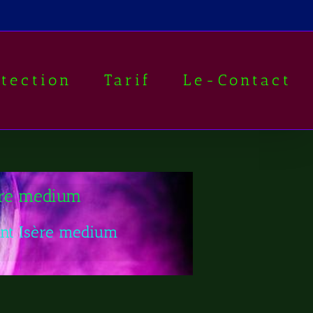
otection
Tarif
Le-Contact
ère medium
ant Isère medium