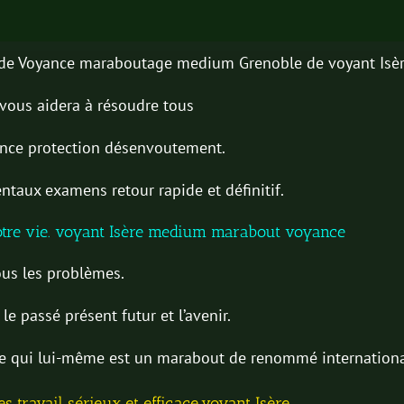
 de Voyance maraboutage medium Grenoble de voyant Isè
l vous aidera à résoudre tous
nce protection désenvoutement.
taux examens retour rapide et définitif.
otre vie. voyant Isère medium marabout voyance
ous les problèmes.
le passé présent futur et l’avenir.
ère qui lui-même est un marabout de renommé internationa
s travail sérieux et efficace.voyant Isère