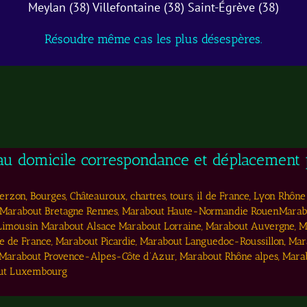
Meylan (38) Villefontaine (38) Saint-Égrève (38)
Résoudre même cas les plus désespères.
 au domicile correspondance et déplacement p
rzon, Bourges, Châteauroux, chartres, tours, il de France, Lyon Rhône 
Marabout Bretagne Rennes, Marabout Haute-Normandie RouenMarabou
imousin Marabout Alsace Marabout Lorraine, Marabout Auvergne, 
de France, Marabout Picardie, Marabout Languedoc-Roussillon, Ma
 Marabout Provence-Alpes-Côte d’Azur, Marabout Rhône alpes, Mara
out Luxembourg