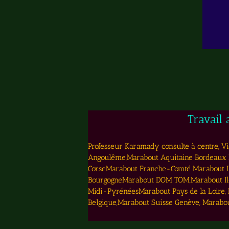
Travail
Professeur Karamady consulte à centre, Vie
Angoulême,Marabout Aquitaine Bordeaux 
CorseMarabout Franche-Comté Marabout L
BourgogneMarabout DOM TOM,Marabout Ile 
Midi-PyrénéesMarabout Pays de la Loire,
Belgique,Marabout Suisse Genève, Marab