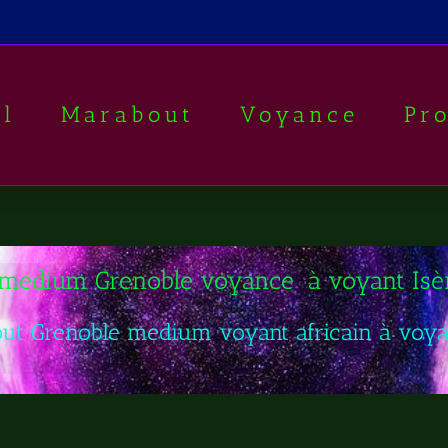
il
Marabout
Voyance
Pr
medium Grenoble voyance à voyant Is
t Grenoble medium voyant africain à voy