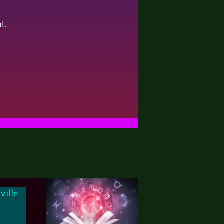
l.
ville