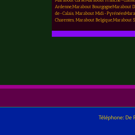
Marabout CorseMarabout Franche-Comté
Ardenne,Marabout BourgogneMarabout DO
de-Calais, Marabout Midi-PyrénéesMarab
Charentes, Marabout Belgique,Marabout
Téléphone: De Pr