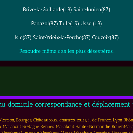
Brive-la-Gaillarde(19) Saint-Junien(87)
Panazol(87) Tulle(19) Ussel(19)
Isle(87) Saint-Yrieix-la-Perche(87) Couzeix(87)
Résoudre même cas les plus désespères.
 au domicile correspondance et déplacement p
erzon, Bourges, Châteauroux, chartres, tours, il de France, Lyon Rhôn
 Marabout Bretagne Rennes, Marabout Haute-Normandie RouenMarab