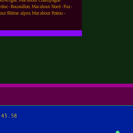
 Auvergne, Marabout Champagne
edoc-Roussillon, Marabout Nord-Pas-
out Rhône alpes, Marabout Poitou-
 43 . 58