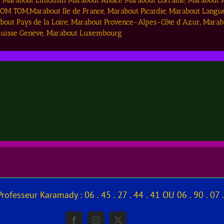
 Marabout Limousin Marabout Alsace Marabout Lorraine, Marabout
M TOM,Marabout Ile de France, Marabout Picardie, Marabout Langu
out Pays de la Loire, Marabout Provence-Alpes-Côte d’Azur, Marab
 Suisse Genève, Marabout Luxembourg
ofesseur Karamady : 06 . 45 . 27 . 44 . 41 OU 06 . 90 . 07 .
Facebook
Instagram
X