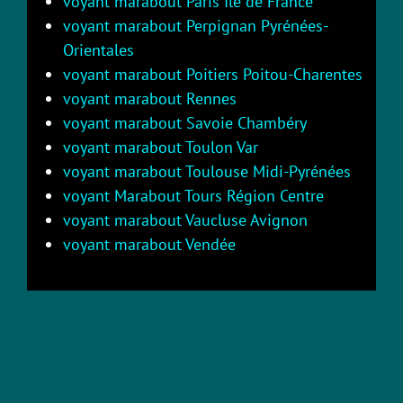
voyant marabout Paris Ile de France
voyant marabout Perpignan Pyrénées-
Orientales
voyant marabout Poitiers Poitou-Charentes
voyant marabout Rennes
voyant marabout Savoie Chambéry
voyant marabout Toulon Var
voyant marabout Toulouse Midi-Pyrénées
voyant Marabout Tours Région Centre
voyant marabout Vaucluse Avignon
voyant marabout Vendée