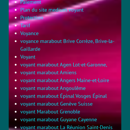
Paiement
Plan du site medium voyant
Protection
Tarif
Voyance
voyance marabout Brive Corrèze, Brive-la-
Gaillarde
Voyant
voyant marabout Agen Lot-et-Garonne,
voyant marabout Amiens
voyant marabout Angers Maine-et-Loire
voyant marabout Angoulême
voyant marabout Épinal Vosges Épinal
voyant marabout Genève Suisse
voyant Marabout Grenoble
voyant marabout Guyane Cayenne
voyant marabout La Réunion Saint-Denis