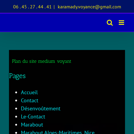
Passer
06 . 45 . 27 . 44 . 41
|
karamady.voyance@gmail.com
au
contenu
Plan du site medium voyant
Pages
Accueil
Contact
Désenvoûtement
Le-Contact
Marabout
Marabout Alpes-Maritimes, Nice