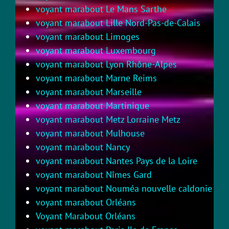
voyant marabout Le Mans Sarthe
voyant marabout Lille Nord-Pas-de-Calais
voyant marabout Limoges
voyant marabout Luxembourg
voyant marabout Lyon Rhône-Alpes
voyant marabout Marne Reims
voyant marabout Marseille
voyant marabout Martinique
voyant marabout Metz Lorraine Metz
voyant marabout Mulhouse
voyant marabout Nancy
voyant marabout Nantes Pays de la Loire
voyant marabout Nîmes Gard
voyant marabout Nouméa nouvelle caldonie
voyant marabout Orléans
Voyant Marabout Orléans